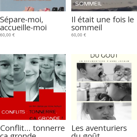
Sépare-moi,
Il était une fois le
accueille-moi
sommeil
60,00
€
60,00
€
Conflit… tonnerre
Les aventuriers
ça gronde
du goût