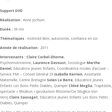
Support DVD
Réalisation
: Anne Jochum
Durée :
36 mn
Thématiques
: motricité libre, autonomie, confiance en soi
Année de réalisation
: 2011
Intervenants :
Claire Corbel-Dhorne
,
Psychomotricienne,
Laurence Davoust
, Sociologue
Marthe
Deniel
, Educatrice Jeunes Enfants, Coordinatrice modes d’accueil –
Service PMI – Conseil Général 29
Isabelle Kerrien
, Assistante
Maternelle, Centre Bretagne
Solen Le Berre
, Educatrice Jeunes
Enfants Les Bons Petits Diables, Quimper
Chloé Moglia
, Trapéziste,
spectacle « Rhizikon » (production Rhizome/Cie Moglice-Von
Verx)
Claire Sauvaget
, Educatrice Jeunes Enfants Les Bons Petits
Diables, Quimper