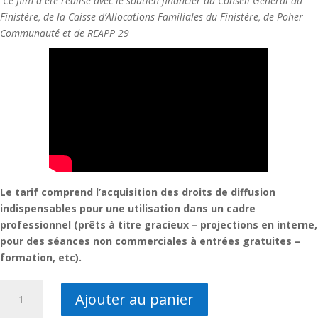
Ce film a été réalisé avec le soutien financier du Conseil Général du
Finistère, de la Caisse d’Allocations Familiales du Finistère, de Poher
Communauté et de REAPP 29
Le tarif comprend l’acquisition des droits de diffusion
indispensables pour une utilisation dans un cadre
professionnel (prêts à titre gracieux – projections en interne,
pour des séances non commerciales à entrées gratuites –
formation, etc).
quantité
Ajouter au panier
de