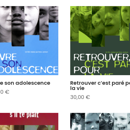
re son adolescence
Retrouver c’est paré p
la vie
00
€
30,00
€