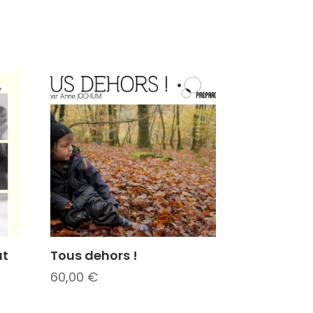
ût
Tous dehors !
60,00
€