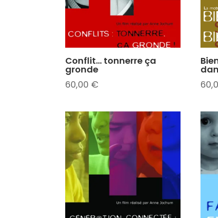
Conflit… tonnerre ça
Bie
gronde
dan
60,00
€
60,