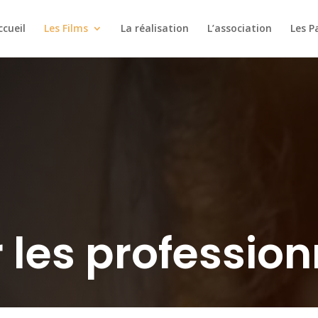
ccueil
Les Films
La réalisation
L’association
Les P
 les profession