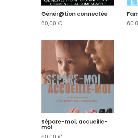
Génér@tion connectée
Fam
60,00
€
60,
Sépare-moi, accueille-
moi
60,00
€