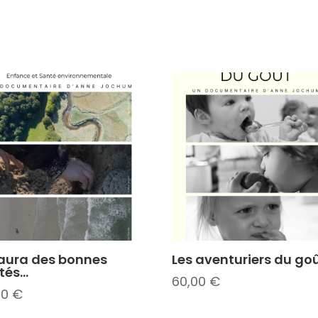
aura des bonnes
Les aventuriers du go
tés…
60,00
€
00
€