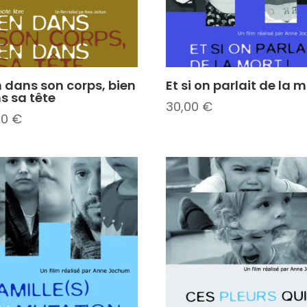
n dans son corps, bien
Et si on parlait de la 
s sa tête
30,00
€
00
€