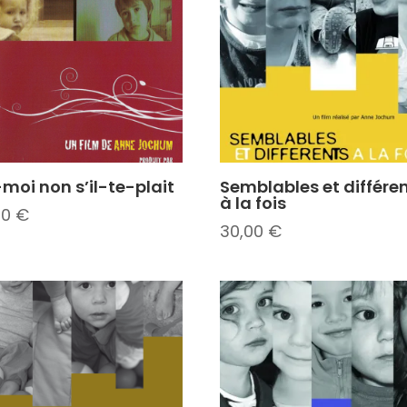
-moi non s’il-te-plait
Semblables et différe
à la fois
00
€
30,00
€